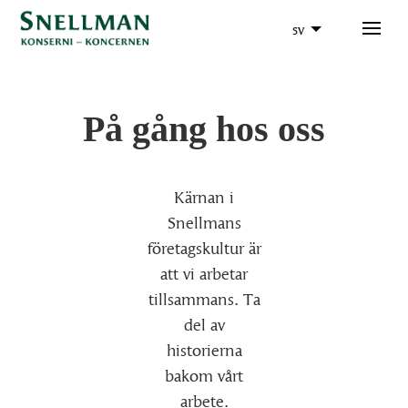
sv
På gång hos oss
Kärnan i
Snellmans
företagskultur är
att vi arbetar
tillsammans. Ta
del av
historierna
bakom vårt
arbete.