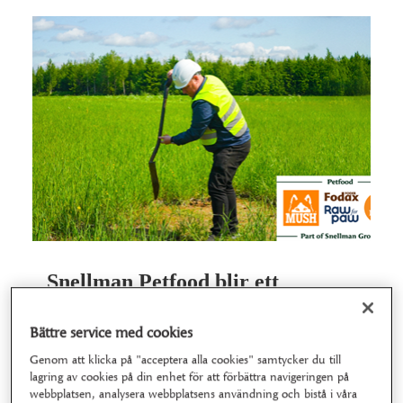
Snellman Petfood blir ett
självständigt bolag
Bättre service med cookies
Snellman Petfood, som befinner sig i en stark
Genom att klicka på "acceptera alla cookies" samtycker du till
tillväxtfas, blir ett eget bolag i Finland från och…
lagring av cookies på din enhet för att förbättra navigeringen på
webbplatsen, analysera webbplatsens användning och bistå i våra
Läs mera