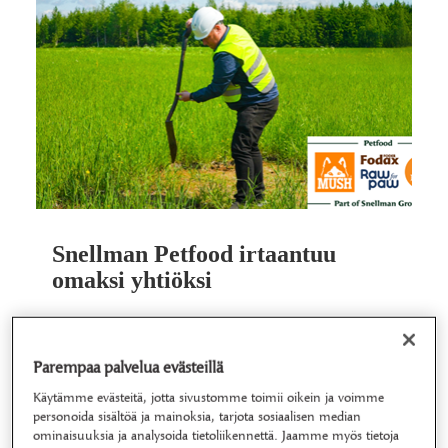
Snellman Petfood irtaantuu
omaksi yhtiöksi
Kovassa kasvuvauhdissa olevasta Snellman
Petfoodista tulee Suomessa 1.5.2026 alkaen oma
Parempaa palvelua evästeillä
yhtiönsä, kun se irtaantuu osittaisjakautumisella
Snellmanin Lihanjalostus…
Käytämme evästeitä, jotta sivustomme toimii oikein ja voimme
personoida sisältöä ja mainoksia, tarjota sosiaalisen median
Lue lisää
ominaisuuksia ja analysoida tietoliikennettä. Jaamme myös tietoja