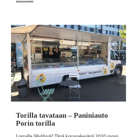
Torilla tavataan – Paniniauto
Porin torilla
Lomalle lähdössä? Tänä koronakesänä 2020 moni