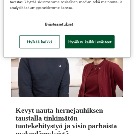
tavastasi käyttää sivustoamme sosiaalisen median sekä mainonta- ja
analytiikkakumppaneidemme kanssa.
Evästeasetukset
Hylkää kaikki
Hyväksy kaikki evästeet
Kevyt nauta-hernejauhiksen
taustalla tinkimätön
tuotekehitystyö ja visio parhaista
makuelämyksistä