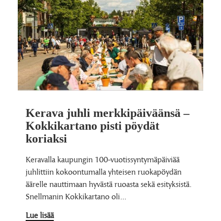
Kerava juhli merkkipäiväänsä –
Kokkikartano pisti pöydät
koriaksi
Keravalla kaupungin 100-vuotissyntymäpäiviää
juhlittiin kokoontumalla yhteisen ruokapöydän
äärelle nauttimaan hyvästä ruoasta sekä esityksistä.
Snellmanin Kokkikartano oli…
Lue lisää