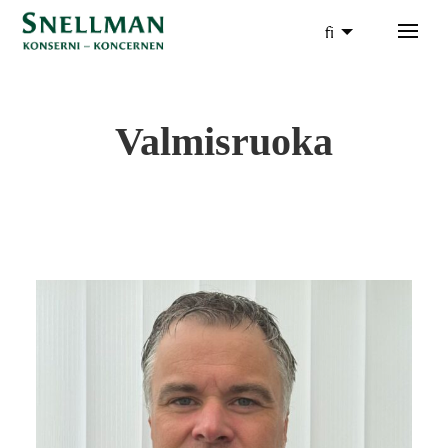
fi
Valmisruoka