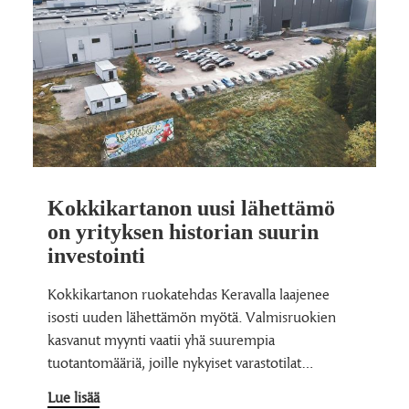
Kokkikartanon uusi lähettämö
on yrityksen historian suurin
investointi
Kokkikartanon ruokatehdas Keravalla laajenee
isosti uuden lähettämön myötä. Valmisruokien
kasvanut myynti vaatii yhä suurempia
tuotantomääriä, joille nykyiset varastotilat…
Lue lisää