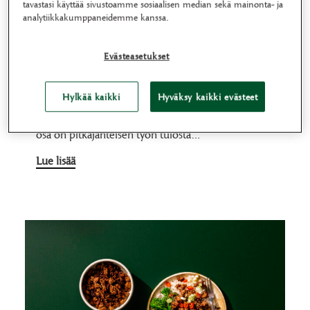
tavastasi käyttää sivustoamme sosiaalisen median sekä mainonta- ja
Kevyt nauta-hernejauhiksen
analytiikkakumppaneidemme kanssa.
taustalla tinkimätön
tuotekehitystyö ja visio parhaista
Evästeasetukset
makuelämyksistä
Hylkää kaikki
Hyväksy kaikki evästeet
Kai Meyer ja Kristiina Niemi Pieni osa
uutuustuotteista syntyy sattumalta, mutta suurin
osa on pitkäjänteisen työn tulosta…
Lue lisää