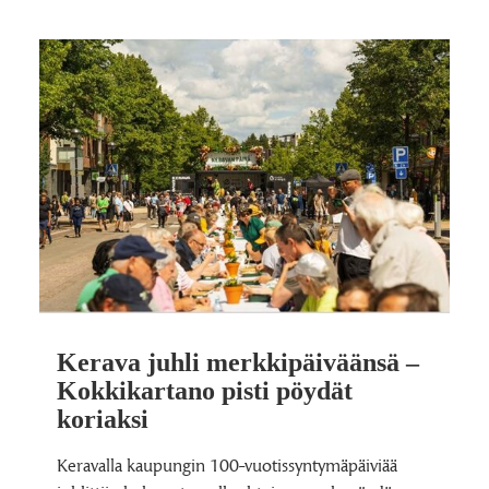
Kerava juhli merkkipäiväänsä –
Kokkikartano pisti pöydät
koriaksi
Keravalla kaupungin 100-vuotissyntymäpäiviää