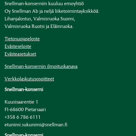
Snellman-konserniin kuuluu emoyhtiö
Oy Snellman Ab ja neljä liiketoimintayksikköä:
Lihanjalostus, Valmisruoka Suomi,
Valmisruoka Ruotsi ja Eläinruoka.
Tietosuojaseloste
Evästeseloste
Evästeasetukset
Snellman-konsernin ilmoituskanava
Verkkolaskutusosoitteet
Snellman-konserni
Kuusisaarentie 1
FI-68600 Pietarsaari
+358 6 786 6111
etunimi.sukunimi@snellman.fi
Snellman-konserni