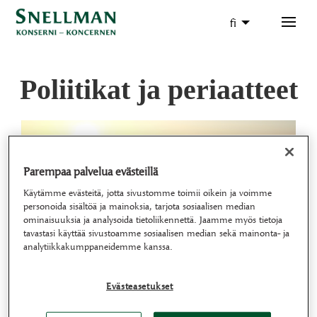
fi
Poliitikat ja periaatteet
Parempaa palvelua evästeillä
Käytämme evästeitä, jotta sivustomme toimii oikein ja voimme
personoida sisältöä ja mainoksia, tarjota sosiaalisen median
ominaisuuksia ja analysoida tietoliikennettä. Jaamme myös tietoja
tavastasi käyttää sivustoamme sosiaalisen median sekä mainonta- ja
Snellman-konsernin toimintaperiaatteet (Code of
analytiikkakumppaneidemme kanssa.
Conduct):
Snellman Group Code of Conduct – 2025 – FIN
Download
Evästeasetukset