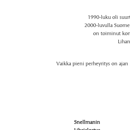
1990-luku oli suu
2000-luvulla Suomes
on toiminut kons
Lihan
Vaikka pieni perheyritys on aja
Snellmanin
Lihajalostus