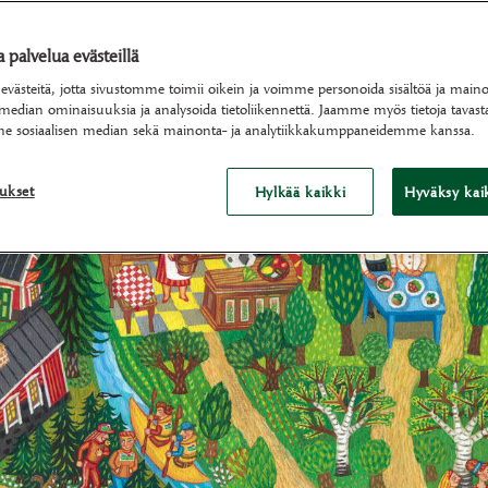
ytimessä jo yli seitsemän vuosikymmenen ajan.
palvelua evästeillä
ästeitä, jotta sivustomme toimii oikein ja voimme personoida sisältöä ja mainok
 median ominaisuuksia ja analysoida tietoliikennettä. Jaamme myös tietoja tavasta
e sosiaalisen median sekä mainonta- ja analytiikkakumppaneidemme kanssa.
tukset
Hylkää kaikki
Hyväksy kaik