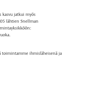
 kasvu jatkui myös
005 lähtien Snellman
oimintayksikköön:
ruoka.
ää toimintamme ihmisläheisenä ja