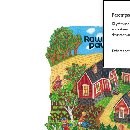
Parempaa 
Käytämme ev
sosiaalisen
sivustoamm
Evästease