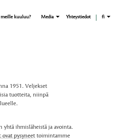
|
 meille kuuluu?
Media
Yhteystiedot
fi
onna 1951. Veljekset
ia tuotteita, niinpä
lueelle.
yhtä ihmisläheistä ja avointa.
eet ovat pysyneet toimintamme