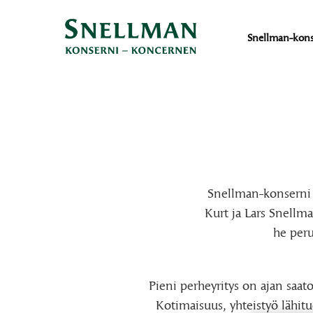
Snellman-kons
Snellman-konserni o
Kurt ja Lars Snellm
he peru
Pieni perheyritys on ajan saa
Kotimaisuus, yhteistyö lähit