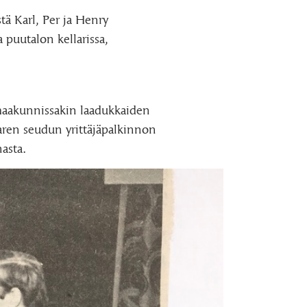
ä Karl, Per ja Henry
 puutalon kellarissa,
maakunnissakin laadukkaiden
aren seudun yrittäjäpalkinnon
asta.