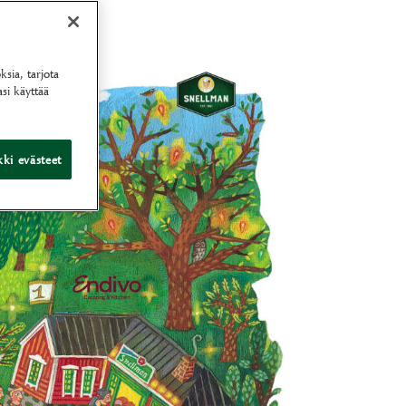
sia, tarjota
si käyttää
ki evästeet