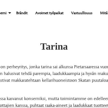
erni
Brändit
Avoimet työpaikat
Vastuullisuus
Mitä
Tarina
n perheyritys, jonka tarina sai alkunsa Pietarsaaressa vu
an halusivat tehdä parempia, laadukkaampia ja hyvän makuis
stivat makkaratehtaan kellarihuoneistoon Skatan puutaloa
tossa kasvanut konserniksi, mutta toimintamme on edelleen 
uottajien kanssa, puhtaat raaka-aineet ja laadukkaat tuott