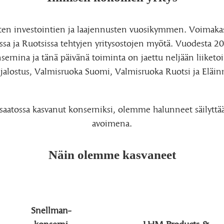
rten investointien ja laajennusten vuosikymmen. Voimakas
sa ja Ruotsissa tehtyjen yritysostojen myötä. Vuodesta 2
ernina ja tänä päivänä toiminta on jaettu neljään liiket
jalostus, Valmisruoka Suomi, Valmisruoka Ruotsi ja Eläin
n saatossa kasvanut konserniksi, olemme halunneet säilytt
avoimena.
Näin olemme kasvaneet
Snellman-
konserni
LHM Products &