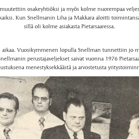
muutettiin osakeyhtiöksi ja myös kolme nuorempaa veljest
aiksi. Kun Snellmanin Liha ja Makkara aloitti toimintansa
sillä oli kolme asiakasta Pietarsaaressa.
n aikaa. Vuosikymmenen lopulla Snellman tunnettiin jo 
 Snellmanin perustajaveljekset saivat vuonna 1976 Pietarsa
ustuksena menestyksekkäästä ja arvostetusta yritystoiminn