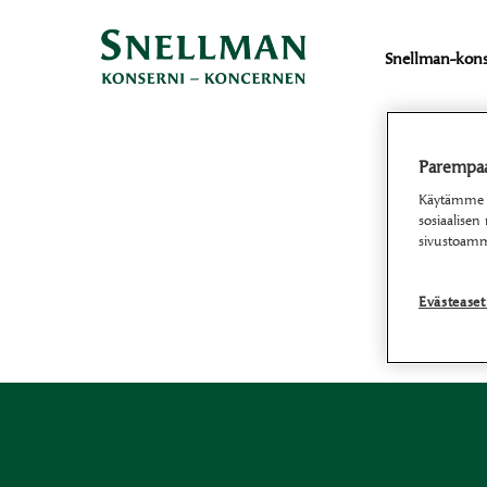
Snellman-kons
Parempaa 
Käytämme ev
sosiaalisen
sivustoamm
Evästease