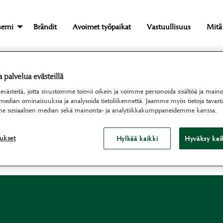
erni
Brändit
Avoimet työpaikat
Vastuullisuus
Mitä
palvelua evästeillä
Kirjolohi
ästeitä, jotta sivustomme toimii oikein ja voimme personoida sisältöä ja mainok
 median ominaisuuksia ja analysoida tietoliikennettä. Jaamme myös tietoja tavasta
e sosiaalisen median sekä mainonta- ja analytiikkakumppaneidemme kanssa.
tukset
Hylkää kaikki
Hyväksy kaik