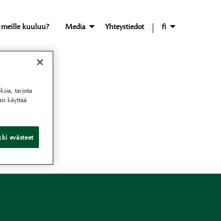
|
 meille kuuluu?
Media
Yhteystiedot
fi
sia, tarjota
si käyttää
ki evästeet