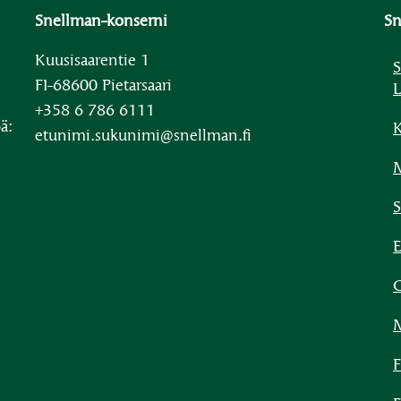
Snellman-konserni
Sn
Kuusisaarentie 1
S
FI-68600 Pietarsaari
L
+358 6 786 6111
ä:
K
etunimi.sukunimi@snellman.fi
M
S
E
C
F