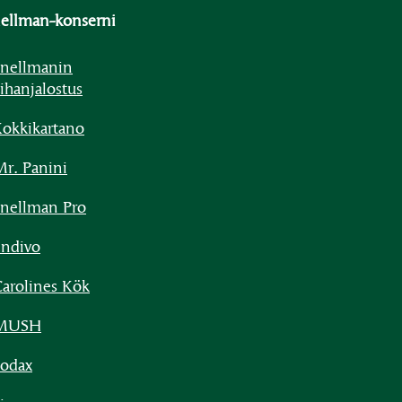
ellman-konserni
nellmanin
ihanjalostus
okkikartano
r. Panini
nellman Pro
ndivo
arolines Kök
MUSH
odax