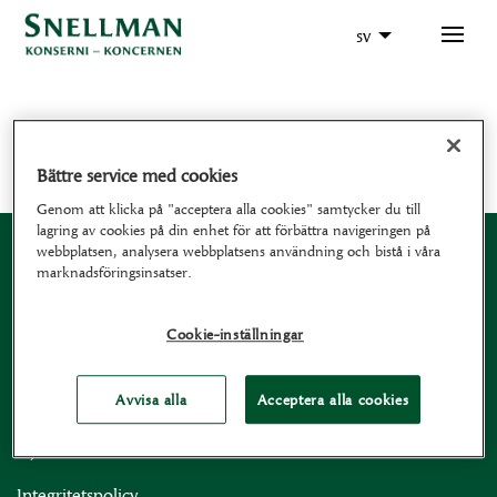
sv
Lax
Bättre service med cookies
Genom att klicka på "acceptera alla cookies" samtycker du till
lagring av cookies på din enhet för att förbättra navigeringen på
webbplatsen, analysera webbplatsens användning och bistå i våra
marknadsföringsinsatser.
Cookie-inställningar
Till Snellman-koncernen hör moderbolaget
Oy Snellman Ab och fyra affärsenheter:
Avvisa alla
Acceptera alla cookies
Köttförädling, Färdigmat Finland, Färdigmat Sverige och
Djurmat.
Integritetspolicy