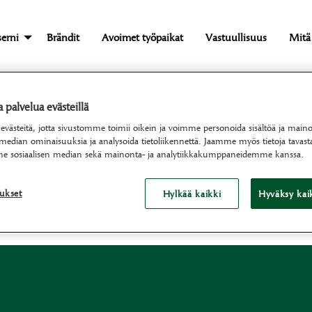
erni
Brändit
Avoimet työpaikat
Vastuullisuus
Mitä
palvelua evästeillä
Timo Ylilauri
ästeitä, jotta sivustomme toimii oikein ja voimme personoida sisältöä ja mainok
 median ominaisuuksia ja analysoida tietoliikennettä. Jaamme myös tietoja tavasta
e sosiaalisen median sekä mainonta- ja analytiikkakumppaneidemme kanssa.
tukset
Hylkää kaikki
Hyväksy kaik