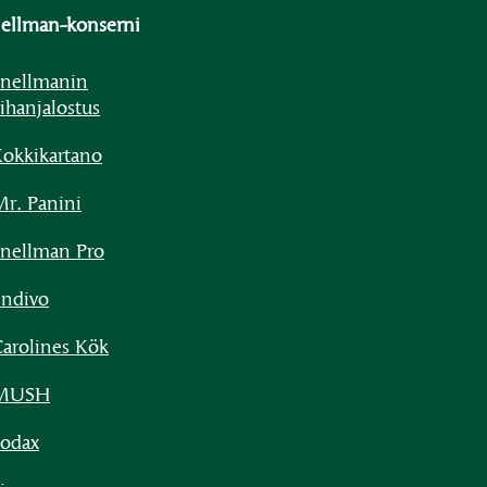
ellman-konserni
nellmanin
ihanjalostus
okkikartano
r. Panini
nellman Pro
ndivo
arolines Kök
MUSH
odax