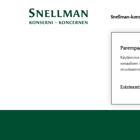
Snellman-kons
Parempaa 
Käytämme ev
sosiaalisen
sivustoamm
Evästease