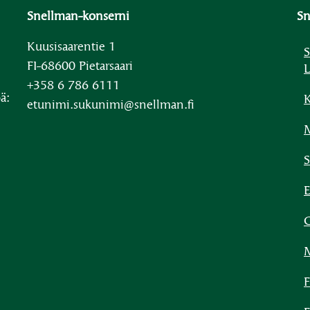
Snellman-konserni
Sn
Kuusisaarentie 1
S
FI-68600 Pietarsaari
L
+358 6 786 6111
ä:
K
etunimi.sukunimi@snellman.fi
M
S
E
C
F