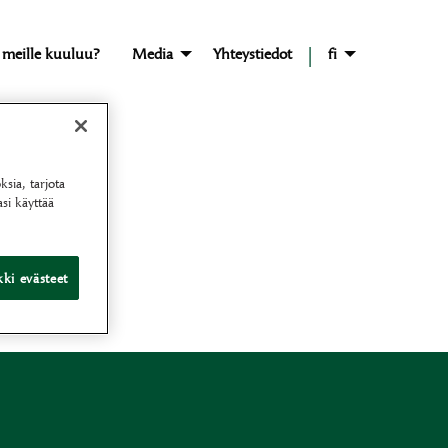
|
 meille kuuluu?
Media
Yhteystiedot
fi
sia, tarjota
si käyttää
ki evästeet