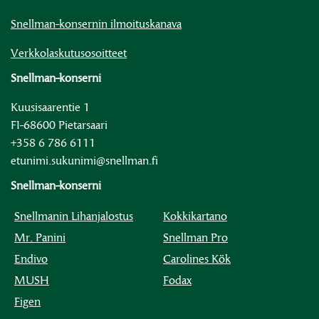
Snellman-konsernin ilmoituskanava
Verkkolaskutusosoitteet
Snellman-konserni
Kuusisaarentie 1
FI-68600 Pietarsaari
+358 6 786 6111
etunimi.sukunimi@snellman.fi
Snellman-konserni
Snellmanin Lihanjalostus
Kokkikartano
Mr. Panini
Snellman Pro
Endivo
Carolines Kök
MUSH
Fodax
Figen