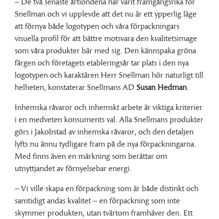
– De två senaste årtiondena har varit framgångsrika för
Snellman och vi upplevde att det nu är ett ypperlig läge
att förnya både logotypen och våra förpackningars
visuella profil för att bättre motsvara den kvalitetsimage
som våra produkter bär med sig. Den kännspaka gröna
färgen och företagets etableringsår tar plats i den nya
logotypen och karaktären Herr Snellman hör naturligt till
helheten, konstaterar Snellmans AD
Susan Hedman
.
Inhemska råvaror och inhemskt arbete är viktiga kriterier
i en medveten konsuments val. Alla Snellmans produkter
görs i Jakobstad av inhemska råvaror, och den detaljen
lyfts nu ännu tydligare fram på de nya förpackningarna.
Med finns även en märkning som berättar om
utnyttjandet av förnyelsebar energi.
– Vi ville skapa en förpackning som är både distinkt och
samtidigt andas kvalitet – en förpackning som inte
skymmer produkten, utan tvärtom framhäver den. Ett