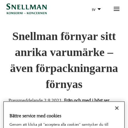
sv
Snellman förnyar sitt
anrika varumärke –
även förpackningarna
förnyas
Pressmeddelande 2.9.2021.
Från och med i höst ser
Snellmans förpackningar aningen annorlunda ut. Det 70-
åriga familjeföretaget går in för en förnyelse av både
Bättre service med cookies
logotypen och den visuella profilen.
Genom att klicka på "acceptera alla cookies" samtycker du till