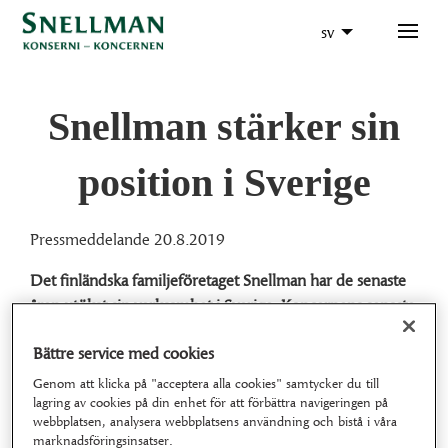
sv
Snellman stärker sin
position i Sverige
Pressmeddelande 20.8.2019
Det finländska familjeföretaget Snellman har de senaste
åren utökat sin verksamhet i Sverige. Koncernens senaste
förvärv är företaget Quality Meals produktsortiment färsk
Bättre service med cookies
färdigmat.
Genom att klicka på "acceptera alla cookies" samtycker du till
Quality Meals är ett svenskt företag som tillverkar färsk
lagring av cookies på din enhet för att förbättra navigeringen på
och fryst färdigmat till dagligvaruhandeln och storkök.
webbplatsen, analysera webbplatsens användning och bistå i våra
marknadsföringsinsatser.
Det produktsortiment som Snellman nu har köpt utgörs