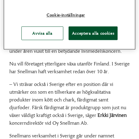
av de färska produkterna pajer, lasagne och spett.
Cookie-inställningar
I Finland är Snellman främst känt för sina kött- och
charkprodukter av hög kvalitet samt varumärket den
Avvisa alla
Acceptera alla cookies
sympatiske Herr Snellman. Den lilla korvfabriken som
bröderna Snellman grundade i Jakobstad år 1951 har
under åren vuxit till en betydande livsmedelskoncern.
Nu vill företaget ytterligare växa utanför Finland. I Sverige
har Snellman haft verksamhet redan över 10 år.
– Vi strävar också i Sverige efter en position där vi
utmärker oss som en tillverkare av högkvalitativa
produkter inom kött och chark, färdigmat samt
djurfoder. Färsk färdigmat är produktgrupp som just nu
växer väldigt kraftigt också i Sverige, säger
Erkki Järvinen
koncerndirektör vid Oy Snellman Ab.
Snellmans verksamhet i Sverige går under namnet