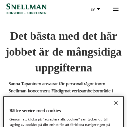
sv
Det bästa med det här
jobbet är de mångsidiga
uppgifterna
Sanna Tapaninen ansvarar för personalfrågor inom
Snellman-koncernens Färdigmat verksamhetsområde i
Finland – Ready Meals Finland. HR-chefen som började
på Kokkikartano i slutet av 2022 har anpassat sig väl till
Bättre service med cookies
sin uppgift.
Genom att klicka på "acceptera alla cookies" samtycker du till
lagring av cookies på din enhet för att förbättra navigeringen på